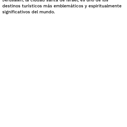
Jerusalén, la ciudad santa de Israel, es uno de los
destinos turísticos más emblemáticos y espiritualmente
significativos del mundo.
Popular