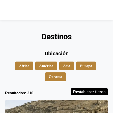
Destinos
Ubicación
África
América
Asia
Europa
Oceanía
Restablecer filtros
Resultados: 210