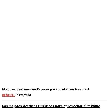
Conflictos bélicos: su
impacto global en el
turismo y los viajes
11/12/2024
Mejores destinos en España para visitar en Navidad
GENERAL
21/11/2024
Los mejores destinos turísticos para aprovechar al máximo