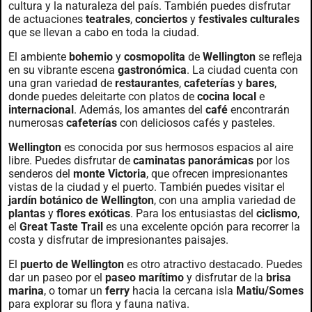
cultura y la naturaleza del país. También puedes disfrutar
de actuaciones
teatrales
,
conciertos
y
festivales culturales
que se llevan a cabo en toda la ciudad.
El ambiente
bohemio
y
cosmopolita
de
Wellington
se refleja
en su vibrante escena
gastronómica
. La ciudad cuenta con
una gran variedad de
restaurantes
,
cafeterías
y
bares
,
donde puedes deleitarte con platos de
cocina local
e
internacional
. Además, los amantes del
café
encontrarán
numerosas
cafeterías
con deliciosos cafés y pasteles.
Wellington
es conocida por sus hermosos espacios al aire
libre. Puedes disfrutar de
caminatas panorámicas
por los
senderos del
monte Victoria
, que ofrecen impresionantes
vistas de la ciudad y el puerto. También puedes visitar el
jardín botánico de Wellington
, con una amplia variedad de
plantas
y
flores exóticas
. Para los entusiastas del
ciclismo
,
el
Great Taste Trail
es una excelente opción para recorrer la
costa y disfrutar de impresionantes paisajes.
El
puerto de Wellington
es otro atractivo destacado. Puedes
dar un paseo por el
paseo marítimo
y disfrutar de la
brisa
marina
, o tomar un
ferry
hacia la cercana isla
Matiu/Somes
para explorar su flora y fauna nativa.