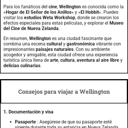
Para los fanáticos del
cine
,
Wellington
es conocida como la
«
Hogar de El Señor de los Anillos
» y «
El Hobbit
«. Puedes
visitar los
estudios Weta Workshop
, donde se crearon los
efectos especiales para estas películas, y explorar el
Museo
del Cine de Nueva Zelanda
.
En resumen,
Wellington
es una ciudad fascinante que
combina una escena
cultural
y
gastronómica
vibrante con
impresionantes
paisajes naturales
. Con su ambiente
acogedor y amigable, esta ciudad ofrece una experiencia
turística única llena de
arte
,
cultura
,
aventura al aire libre
y
delicias culinarias
.
Consejos para viajar a Wellington
1. Documentación y visa
Pasaporte
: Asegúrese de que su pasaporte esté
vigente durante toda su estancia en Nueva Zelanda.