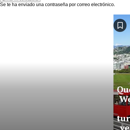
Se te ha enviado una contraseña por correo electrónico.
Qu
We
tur
ve