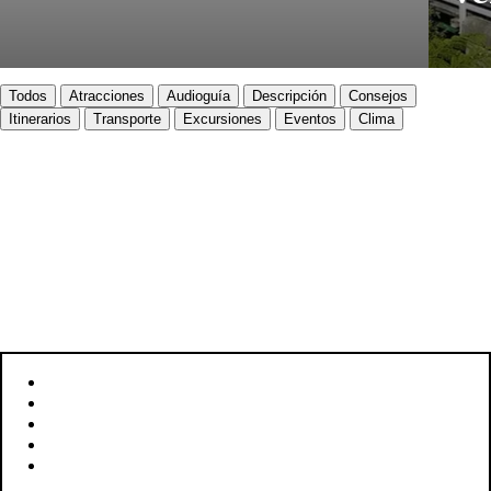
Todos
Atracciones
Audioguía
Descripción
Consejos
Itinerarios
Transporte
Excursiones
Eventos
Clima
WELLINGTON
Descubre Wellington
UBICACIÓN: WELLINGTON, NUEVA ZELANDA
SUPERFICIE: 290 KM²
HABITANTES: 212.100
IDIOMA: INGLÉS, MAORÍ
MONEDA: DÓLAR NEOZELANDÉS