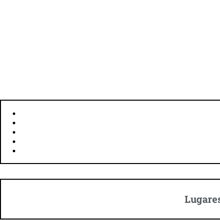
UBICACIÓN: WASHINGTON, ESTADOS UNIDOS
SUPERFICIE: 177 KM²
HABITANTES: 705.749
IDIOMA: INGLÉS
MONEDA: DÓLAR ESTADOUNIDENSE
Lugare