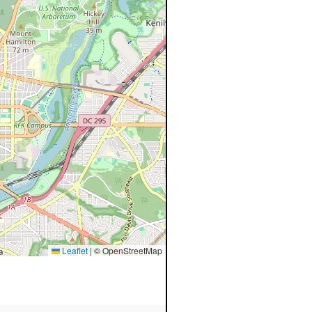
Leaflet
|
© OpenStreetMap