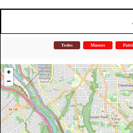
Todos
Museos
Patri
+
−