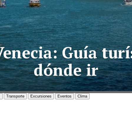
enecia: Guía turís
dónde ir
s
Transporte
Excursiones
Eventos
Clima
VENECIA