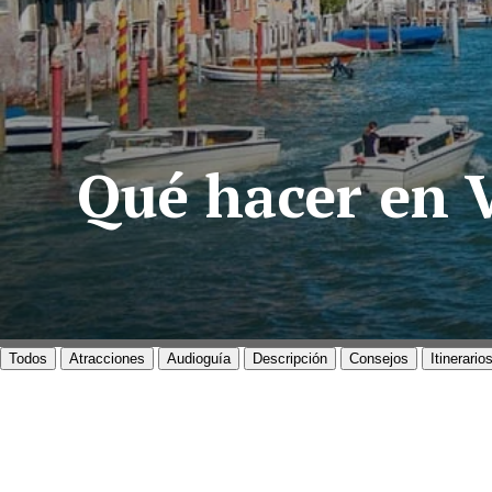
Qué hacer en V
Todos
Atracciones
Audioguía
Descripción
Consejos
Itinerario