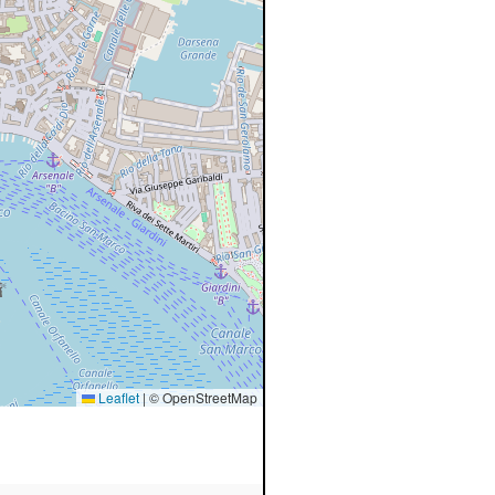
Leaflet
|
© OpenStreetMap