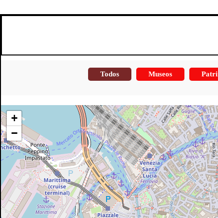
Todos
Museos
Patri
+
−