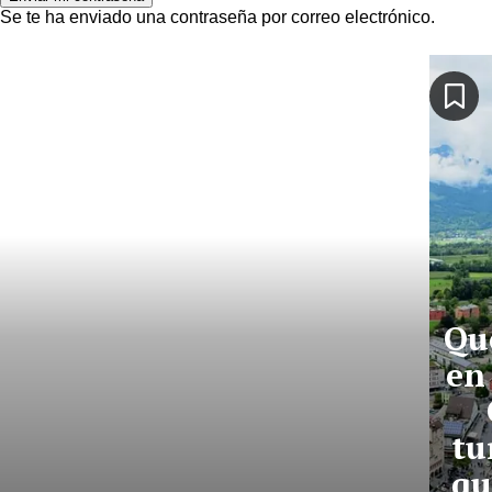
Se te ha enviado una contraseña por correo electrónico.
Qu
en
tu
qu