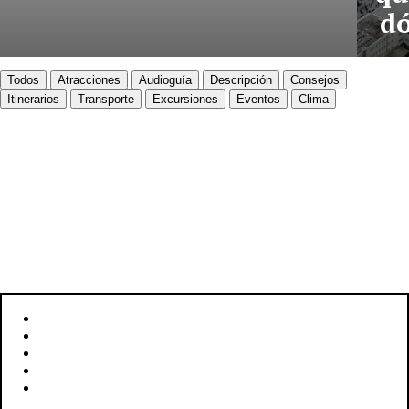
dó
Todos
Atracciones
Audioguía
Descripción
Consejos
Itinerarios
Transporte
Excursiones
Eventos
Clima
VADUZ
Descubre Vaduz
UBICACIÓN: VADUZ, LIECHTENSTEIN
SUPERFICIE: 17,3 KM²
HABITANTES: 5.450
IDIOMA: ALEMÁN
MONEDA: FRANCO SUIZO