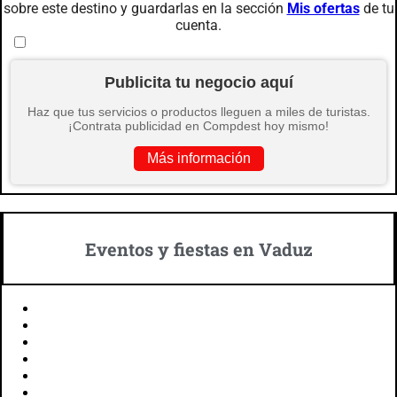
sobre este destino y guardarlas en la sección
Mis ofertas
de tu
cuenta.
Publicita tu negocio aquí
Haz que tus servicios o productos lleguen a miles de turistas.
¡Contrata publicidad en Compdest hoy mismo!
Más información
Eventos y fiestas en Vaduz
Open Hair Metal Festival (Mayo)
Festival de Cine de Vaduz (Julio, Agosto)
Vaduz Classic (Agosto)
Día Nacional de Liechtenstein (Agosto)
Vaduzer Streer Food Festival (Octubre)
Día de San Esteban (Diciembre)