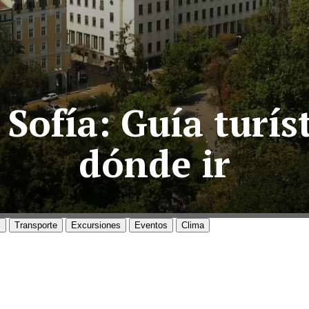
Sofía: Guía turíst
dónde ir
s
Transporte
Excursiones
Eventos
Clima
SOFÍA