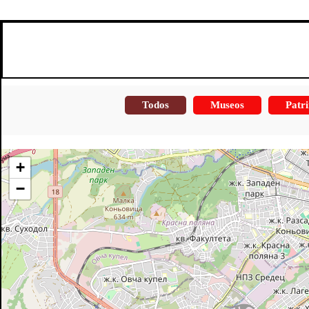
Todos
Museos
Patri
+
−