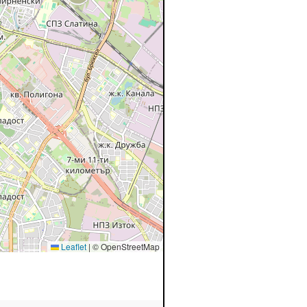
Leaflet
|
© OpenStreetMap