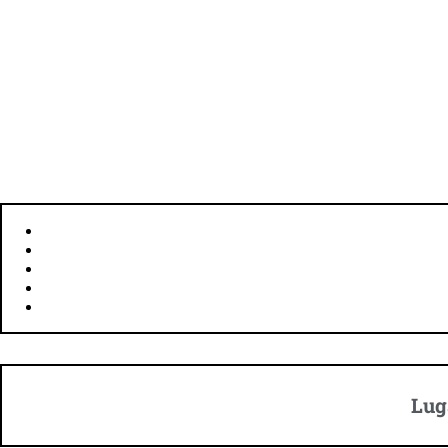
UBICACIÓN: SOFIA, BULGARIA
SUPERFICIE: 180 KM²
HABITANTES: 1.291.591
IDIOMA: BÚLGARO
MONEDA: LEV
Lug