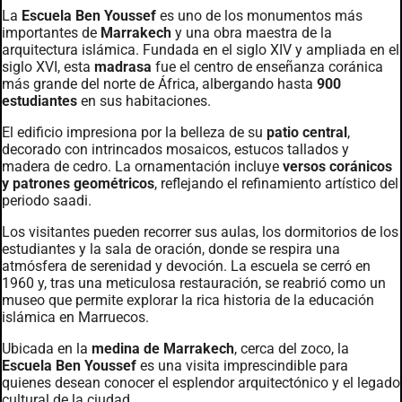
La
Escuela Ben Youssef
es uno de los monumentos más
importantes de
Marrakech
y una obra maestra de la
arquitectura islámica. Fundada en el siglo XIV y ampliada en el
siglo XVI, esta
madrasa
fue el centro de enseñanza coránica
más grande del norte de África, albergando hasta
900
estudiantes
en sus habitaciones.
El edificio impresiona por la belleza de su
patio central
,
decorado con intrincados mosaicos, estucos tallados y
madera de cedro. La ornamentación incluye
versos coránicos
y patrones geométricos
, reflejando el refinamiento artístico del
periodo saadi.
Los visitantes pueden recorrer sus aulas, los dormitorios de los
estudiantes y la sala de oración, donde se respira una
atmósfera de serenidad y devoción. La escuela se cerró en
1960 y, tras una meticulosa restauración, se reabrió como un
museo que permite explorar la rica historia de la educación
islámica en Marruecos.
Ubicada en la
medina de Marrakech
, cerca del zoco, la
Escuela Ben Youssef
es una visita imprescindible para
quienes desean conocer el esplendor arquitectónico y el legado
cultural de la ciudad.