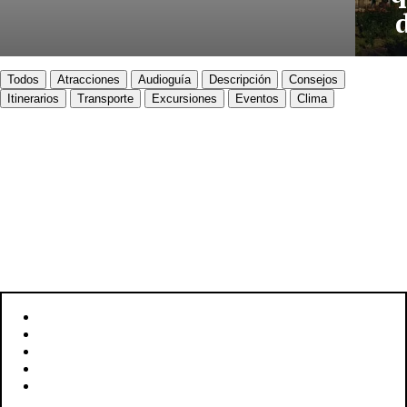
Todos
Atracciones
Audioguía
Descripción
Consejos
Itinerarios
Transporte
Excursiones
Eventos
Clima
MARRAKECH
Descubre Marrakech
UBICACIÓN: MARRAKECH-SAFÍ, MARRUECOS
SUPERFICIE: 230 KM²
HABITANTES: 928.850
IDIOMA: ÁRABE
MONEDA: DÍRHAM MARROQUÍ