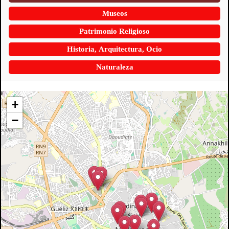
Museos
Patrimonio Religioso
Historia, Arquitectura, Ocio
Naturaleza
+
−