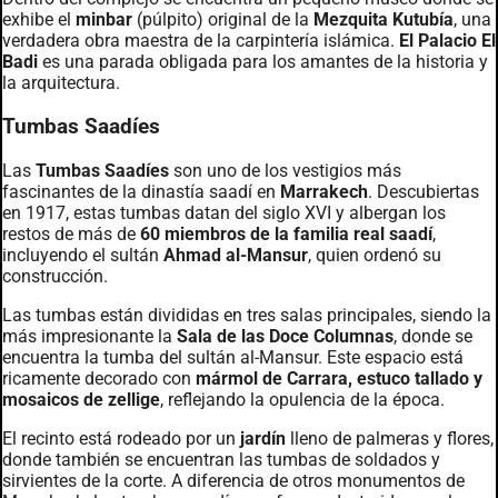
exhibe el
minbar
(púlpito) original de la
Mezquita Kutubía
, una
verdadera obra maestra de la carpintería islámica.
El Palacio El
Badi
es una parada obligada para los amantes de la historia y
la arquitectura.
Tumbas Saadíes
Las
Tumbas Saadíes
son uno de los vestigios más
fascinantes de la dinastía saadí en
Marrakech
. Descubiertas
en 1917, estas tumbas datan del siglo XVI y albergan los
restos de más de
60 miembros de la familia real saadí
,
incluyendo el sultán
Ahmad al-Mansur
, quien ordenó su
construcción.
Las tumbas están divididas en tres salas principales, siendo la
más impresionante la
Sala de las Doce Columnas
, donde se
encuentra la tumba del sultán al-Mansur. Este espacio está
ricamente decorado con
mármol de Carrara, estuco tallado y
mosaicos de zellige
, reflejando la opulencia de la época.
El recinto está rodeado por un
jardín
lleno de palmeras y flores,
donde también se encuentran las tumbas de soldados y
sirvientes de la corte. A diferencia de otros monumentos de