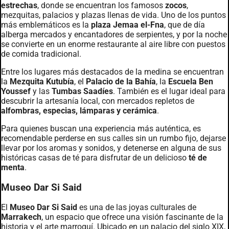
estrechas
, donde se encuentran los famosos
zocos
,
mezquitas, palacios y plazas llenas de vida. Uno de los puntos
más emblemáticos es la
plaza Jemaa el-Fna
, que de día
alberga mercados y encantadores de serpientes, y por la noche
se convierte en un enorme restaurante al aire libre con puestos
de comida tradicional.
Entre los lugares más destacados de la medina se encuentran
la
Mezquita Kutubía
, el
Palacio de la Bahía
, la
Escuela Ben
Youssef
y las
Tumbas Saadíes
. También es el lugar ideal para
descubrir la artesanía local, con mercados repletos de
alfombras, especias, lámparas y cerámica
.
Para quienes buscan una experiencia más auténtica, es
recomendable perderse en sus calles sin un rumbo fijo, dejarse
llevar por los aromas y sonidos, y detenerse en alguna de sus
históricas casas de té para disfrutar de un delicioso
té de
menta
.
Museo Dar Si Said
El
Museo Dar Si Said
es una de las joyas culturales de
Marrakech
, un espacio que ofrece una visión fascinante de la
historia y el arte marroquí. Ubicado en un palacio del siglo XIX,