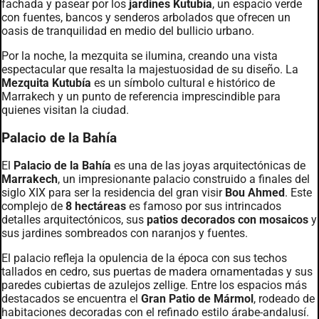
fachada y pasear por los
jardines Kutubía
, un espacio verde
con fuentes, bancos y senderos arbolados que ofrecen un
oasis de tranquilidad en medio del bullicio urbano.
Por la noche, la mezquita se ilumina, creando una vista
espectacular que resalta la majestuosidad de su diseño. La
Mezquita Kutubía
es un símbolo cultural e histórico de
Marrakech y un punto de referencia imprescindible para
quienes visitan la ciudad.
Palacio de la Bahía
El
Palacio de la Bahía
es una de las joyas arquitectónicas de
Marrakech
, un impresionante palacio construido a finales del
siglo XIX para ser la residencia del gran visir
Bou Ahmed
. Este
complejo de
8 hectáreas
es famoso por sus intrincados
detalles arquitectónicos, sus
patios decorados con mosaicos
y
sus jardines sombreados con naranjos y fuentes.
El palacio refleja la opulencia de la época con sus techos
tallados en cedro, sus puertas de madera ornamentadas y sus
paredes cubiertas de azulejos zellige. Entre los espacios más
destacados se encuentra el
Gran Patio de Mármol
, rodeado de
habitaciones decoradas con el refinado estilo árabe-andalusí.