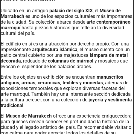
Ubicado en un antiguo
palacio del siglo XIX
, el
Museo de
Marrakech
es uno de los espacios culturales más importantes
de la ciudad. Su colección abarca desde
arte contemporáneo
marroquí
hasta piezas históricas que reflejan la diversidad
cultural del país.
El edificio en sí es una atracción por derecho propio. Con una
impresionante
arquitectura islámica
, el museo cuenta con un
patio central cubierto por una majestuosa
lámpara de metal
decorada
, rodeado de
columnas de mármol
y mosaicos que
evocan el esplendor de los palacios árabes.
Entre los objetos en exhibición se encuentran
manuscritos
antiguos, armas, cerámicas, textiles y monedas
, además de
exposiciones temporales que exploran diversas facetas del
arte marroquí. También hay una interesante sección dedicada
a la cultura bereber, con una colección de
joyería y vestimenta
tradicional
.
El
Museo de Marrakech
ofrece una experiencia enriquecedora
para quienes desean conocer en profundidad la historia de la
ciudad y el legado artístico del país. Es recomendable visitarlo
con calma para poder apreciar todos los detalles de su