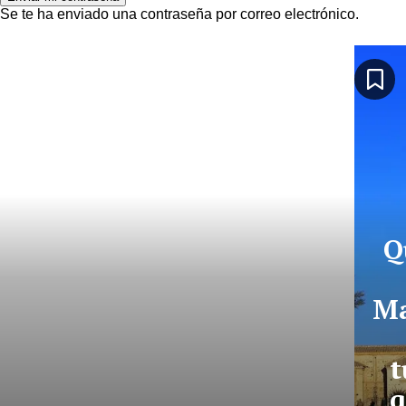
Se te ha enviado una contraseña por correo electrónico.
Q
Ma
t
q