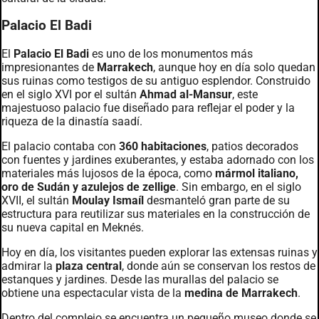
Palacio El Badi
El
Palacio El Badi
es uno de los monumentos más
impresionantes de
Marrakech
, aunque hoy en día solo quedan
sus ruinas como testigos de su antiguo esplendor. Construido
en el siglo XVI por el sultán
Ahmad al-Mansur
, este
majestuoso palacio fue diseñado para reflejar el poder y la
riqueza de la dinastía saadí.
El palacio contaba con
360 habitaciones
, patios decorados
con fuentes y jardines exuberantes, y estaba adornado con los
materiales más lujosos de la época, como
mármol italiano,
oro de Sudán y azulejos de zellige
. Sin embargo, en el siglo
XVII, el sultán
Moulay Ismaíl
desmanteló gran parte de su
estructura para reutilizar sus materiales en la construcción de
su nueva capital en Meknés.
Hoy en día, los visitantes pueden explorar las extensas ruinas y
admirar la
plaza central
, donde aún se conservan los restos de
estanques y jardines. Desde las murallas del palacio se
obtiene una espectacular vista de la
medina de Marrakech
.
Dentro del complejo se encuentra un pequeño museo donde se