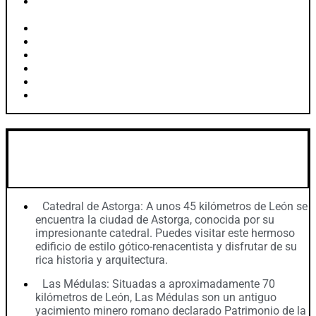
Festival de Música Española de León (Septiembre,
Octubre)
Fiestas de San Froilán (Octubre)
Día de la Hispanidad (Octubre)
Día de la Constitución Española (Diciembre)
Inmaculada Concecpión (Diciembre)
Purple Weekend (Diciembre)
Festival Vive la Magia de León (Diciembre, Enero)
Excursiones recomendadas desde León
Catedral de Astorga: A unos 45 kilómetros de León se
encuentra la ciudad de Astorga, conocida por su
impresionante catedral. Puedes visitar este hermoso
edificio de estilo gótico-renacentista y disfrutar de su
rica historia y arquitectura.
Las Médulas: Situadas a aproximadamente 70
kilómetros de León, Las Médulas son un antiguo
yacimiento minero romano declarado Patrimonio de la