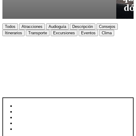
dó
Todos
Atracciones
Audioguía
Descripción
Consejos
Itinerarios
Transporte
Excursiones
Eventos
Clima
LEÓN
Descubre León
UBICACIÓN: LEÓN, ESPAÑA
SUPERFICIE: 39,03 KM²
HABITANTES: 124.772
IDIOMA: ESPAÑOL
MONEDA: EURO