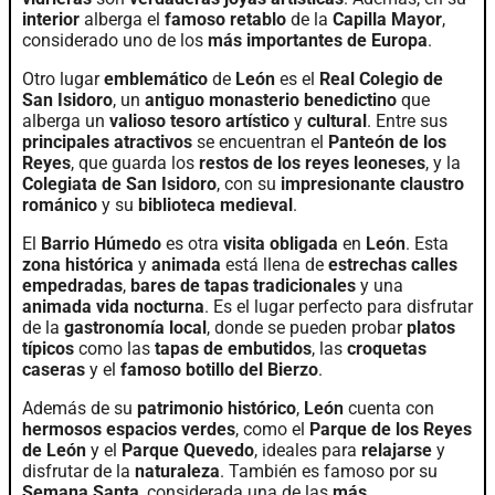
interior
alberga el
famoso retablo
de la
Capilla Mayor
,
considerado uno de los
más importantes de Europa
.
Otro lugar
emblemático
de
León
es el
Real Colegio de
San Isidoro
, un
antiguo monasterio benedictino
que
alberga un
valioso tesoro artístico
y
cultural
. Entre sus
principales atractivos
se encuentran el
Panteón de los
Reyes
, que guarda los
restos de los reyes leoneses
, y la
Colegiata de San Isidoro
, con su
impresionante claustro
románico
y su
biblioteca medieval
.
El
Barrio Húmedo
es otra
visita obligada
en
León
. Esta
zona histórica
y
animada
está llena de
estrechas calles
empedradas
,
bares de tapas tradicionales
y una
animada vida nocturna
. Es el lugar perfecto para disfrutar
de la
gastronomía local
, donde se pueden probar
platos
típicos
como las
tapas de embutidos
, las
croquetas
caseras
y el
famoso botillo del Bierzo
.
Además de su
patrimonio histórico
,
León
cuenta con
hermosos espacios verdes
, como el
Parque de los Reyes
de León
y el
Parque Quevedo
, ideales para
relajarse
y
disfrutar de la
naturaleza
. También es famoso por su
Semana Santa
, considerada una de las
más