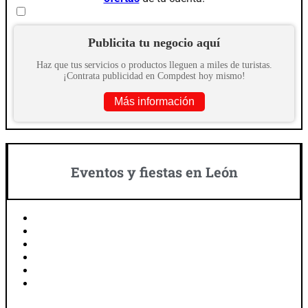
Publicita tu negocio aquí
Haz que tus servicios o productos lleguen a miles de turistas.
¡Contrata publicidad en Compdest hoy mismo!
Más información
Eventos y fiestas en León
Gran Cabalgata de Los Reyes Magos (Enero)
Carnaval (Febrero)
Natalicio del Aguila (Junio)
Fiestas patronales de León (Junio)
Festival de Cine y Televisión Reino de León (Julio)
Festival de Órgano Catedral de León (Septiembre,
Octubre)