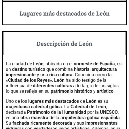
Lugares más destacados de León
Descripción de León
La ciudad de
León
, ubicada en el
noroeste de España
, es
un
destino turístico
que combina
historia
,
arquitectura
impresionante
y una
rica cultura
. Conocida como la
«Ciudad de los Reyes»
,
León
ha sido testigo de la
influencia de
diferentes culturas
a lo largo de los siglos,
lo que se refleja en su
patrimonio histórico
y
artístico
.
Uno de los
lugares más destacados
de
León
es su
majestuosa catedral gótica
. La
Catedral de León
,
declarada
Patrimonio de la Humanidad
por la
UNESCO
,
es una
obra maestra
de la
arquitectura gótica española
.
Su
fachada ricamente decorada
y sus
impresionantes
vidrieras
son
verdaderas joyas artísticas
. Además, en su