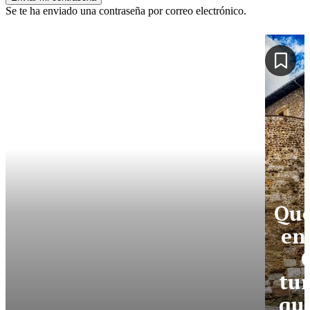
Se te ha enviado una contraseña por correo electrónico.
Qué
en
tur
qué