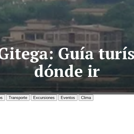
itega: Guía turís
dónde ir
os
Transporte
Excursiones
Eventos
Clima
GITEGA