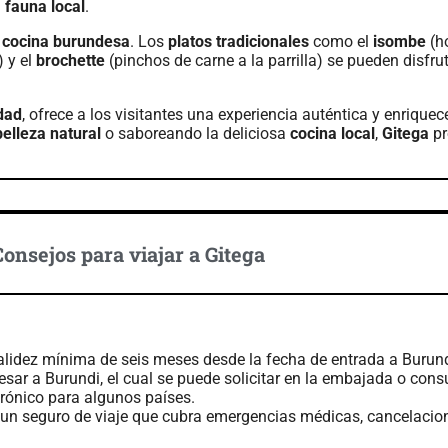
a
fauna local
.
a
cocina burundesa
. Los
platos tradicionales
como el
isombe
(h
) y el
brochette
(pinchos de carne a la parrilla) se pueden disfru
dad
, ofrece a los visitantes una experiencia auténtica y enrique
belleza natural
o saboreando la deliciosa
cocina local
,
Gitega
pr
Consejos para viajar a Gitega
alidez mínima de seis meses desde la fecha de entrada a Burund
esar a Burundi, el cual se puede solicitar en la embajada o con
trónico para algunos países.
 un seguro de viaje que cubra emergencias médicas, cancelacion