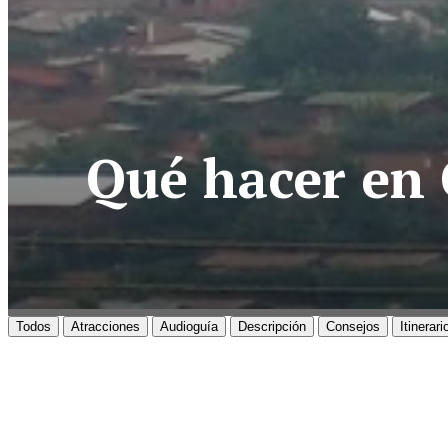
Qué hacer en G
Todos
Atracciones
Audioguía
Descripción
Consejos
Itinerari