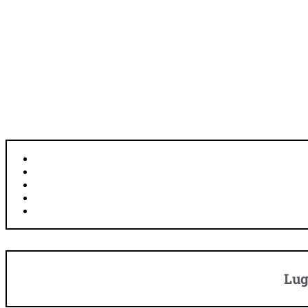
UBICACIÓN: GITEGA, BURUNDI
SUPERFICIE: 22 KM²
HABITANTES: 135.467
IDIOMA: KIRUNDI, FRANCÉS, INGLÉS
MONEDA: FRANCO BURUNDÉS
Lug