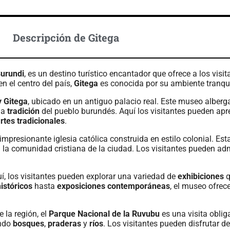
Descripción de Gitega
urundi
, es un destino turístico encantador que ofrece a los vis
n el centro del país,
Gitega
es conocida por su ambiente tranqui
 Gitega
, ubicado en un antiguo palacio real. Este museo alber
la
tradición
del pueblo burundés. Aquí los visitantes pueden apr
rtes tradicionales
.
 impresionante iglesia católica construida en estilo colonial. Es
a la comunidad cristiana de la ciudad. Los visitantes pueden ad
í, los visitantes pueden explorar una variedad de
exhibiciones
q
istóricos
hasta
exposiciones contemporáneas
, el museo ofrec
 la región, el
Parque Nacional de la Ruvubu
es una visita oblig
endo
bosques
,
praderas
y
ríos
. Los visitantes pueden disfrutar de