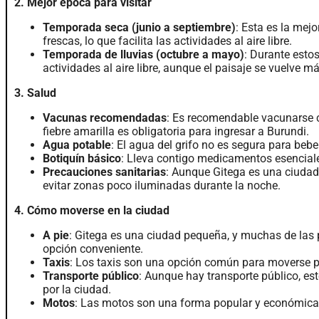
2. Mejor época para visitar
Temporada seca (junio a septiembre)
: Esta es la mej
frescas, lo que facilita las actividades al aire libre.
Temporada de lluvias (octubre a mayo)
: Durante esto
actividades al aire libre, aunque el paisaje se vuelve m
3. Salud
Vacunas recomendadas
: Es recomendable vacunarse co
fiebre amarilla es obligatoria para ingresar a Burundi.
Agua potable
: El agua del grifo no es segura para beb
Botiquín básico
: Lleva contigo medicamentos esenciales,
Precauciones sanitarias
: Aunque Gitega es una ciudad
evitar zonas poco iluminadas durante la noche.
4. Cómo moverse en la ciudad
A pie
: Gitega es una ciudad pequeña, y muchas de las p
opción conveniente.
Taxis
: Los taxis son una opción común para moverse por
Transporte público
: Aunque hay transporte público, es
por la ciudad.
Motos
: Las motos son una forma popular y económica d