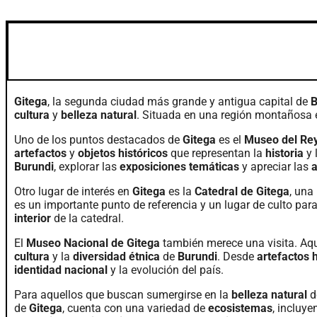
Gitega
, la segunda ciudad más grande y antigua capital de
B
cultura
y
belleza natural
. Situada en una región montañosa e
Uno de los puntos destacados de
Gitega
es el
Museo del Rey
artefactos
y
objetos históricos
que representan la
historia
y 
Burundi
, explorar las
exposiciones temáticas
y apreciar las
a
Otro lugar de interés en
Gitega
es la
Catedral de Gitega
, una
es un importante punto de referencia y un lugar de culto par
interior
de la catedral.
El
Museo Nacional de Gitega
también merece una visita. Aqu
cultura
y la
diversidad étnica
de
Burundi
. Desde
artefactos h
identidad nacional
y la evolución del país.
Para aquellos que buscan sumergirse en la
belleza natural
de
de
Gitega
, cuenta con una variedad de
ecosistemas
, incluy