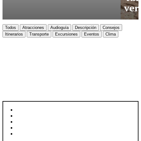
ver
Todos
Atracciones
Audioguía
Descripción
Consejos
Itinerarios
Transporte
Excursiones
Eventos
Clima
FORMENTERA
Descubre Formentera
UBICACIÓN: BALEARES, ESPAÑA
SUPERFICIE: 83,24 KM²
HABITANTES: 12.216
IDIOMA: ESPAÑOL, CATALÁN
MONEDA: EURO