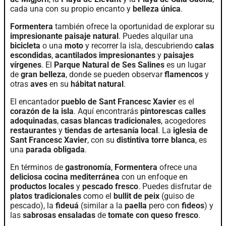
cada una con su propio encanto y
belleza única
.
Formentera
también ofrece la oportunidad de explorar su
impresionante paisaje natural
. Puedes alquilar una
bicicleta
o una
moto
y recorrer la isla, descubriendo
calas
escondidas
,
acantilados impresionantes
y
paisajes
vírgenes
. El
Parque Natural de Ses Salines
es un lugar
de
gran belleza
, donde se pueden observar
flamencos
y
otras
aves
en su
hábitat natural
.
El encantador
pueblo de Sant Francesc Xavier
es el
corazón de la isla
. Aquí encontrarás
pintorescas calles
adoquinadas
,
casas blancas tradicionales
, acogedores
restaurantes
y
tiendas de artesanía local
. La
iglesia de
Sant Francesc Xavier
, con su
distintiva torre blanca
, es
una
parada obligada
.
En términos de
gastronomía
,
Formentera
ofrece una
deliciosa cocina mediterránea
con un enfoque en
productos locales
y
pescado fresco
. Puedes disfrutar de
platos tradicionales
como el
bullit de peix
(guiso de
pescado), la
fideuá
(similar a la
paella
pero con
fideos
) y
las
sabrosas ensaladas
de
tomate con queso fresco
.