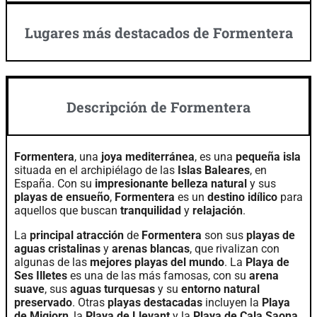
Lugares más destacados de Formentera
Descripción de Formentera
Formentera
, una
joya mediterránea
, es una
pequeña isla
situada en el archipiélago de las
Islas Baleares
, en
España. Con su
impresionante belleza natural
y sus
playas de ensueño
,
Formentera
es un
destino idílico
para
aquellos que buscan
tranquilidad
y
relajación
.
La
principal atracción
de
Formentera
son sus
playas de
aguas cristalinas
y
arenas blancas
, que rivalizan con
algunas de las
mejores playas del mundo
. La
Playa de
Ses Illetes
es una de las más famosas, con su
arena
suave
, sus
aguas turquesas
y su
entorno natural
preservado
. Otras
playas destacadas
incluyen la
Playa
de Migjorn
, la
Playa de Llevant
y la
Playa de Cala Saona
,