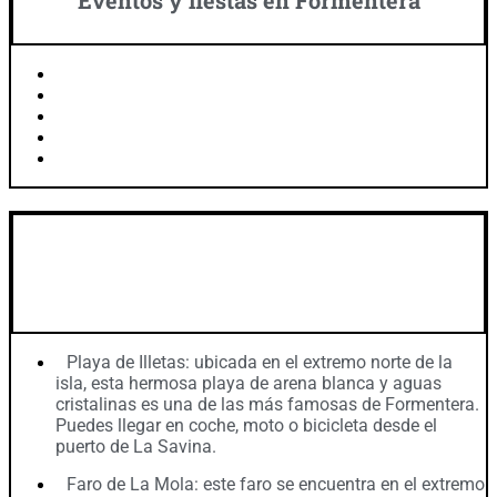
Formentera Jazz Festival (Agosto)
Qué Celeste Festival (Septiembre)
Día de la Hispanidad (Octubre)
Día de la Constitución Española (Diciembre)
Inmaculada Concepción (Diciembre)
Excursiones recomendadas desde
Formentera
Playa de Illetas: ubicada en el extremo norte de la
isla, esta hermosa playa de arena blanca y aguas
cristalinas es una de las más famosas de Formentera.
Puedes llegar en coche, moto o bicicleta desde el
puerto de La Savina.
Faro de La Mola: este faro se encuentra en el extremo