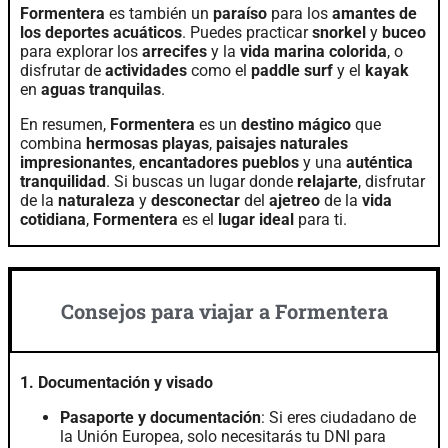
Formentera
es también un
paraíso
para los
amantes de
los deportes acuáticos
. Puedes practicar
snorkel
y
buceo
para explorar los
arrecifes
y la
vida marina colorida
, o
disfrutar de
actividades
como el
paddle surf
y el
kayak
en
aguas tranquilas
.
En resumen,
Formentera
es un
destino mágico
que
combina
hermosas playas
,
paisajes naturales
impresionantes
,
encantadores pueblos
y una
auténtica
tranquilidad
. Si buscas un lugar donde
relajarte
, disfrutar
de la
naturaleza
y
desconectar
del
ajetreo
de la
vida
cotidiana
,
Formentera
es el
lugar ideal
para ti.
Consejos para viajar a Formentera
1. Documentación y visado
Pasaporte y documentación
: Si eres ciudadano de
la Unión Europea, solo necesitarás tu DNI para