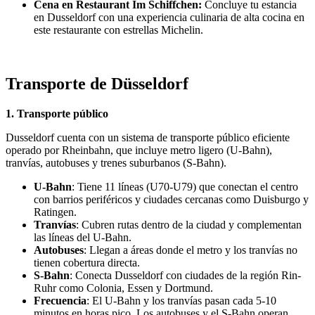
Cena en Restaurant Im Schiffchen:
Concluye tu estancia
en Dusseldorf con una experiencia culinaria de alta cocina en
este restaurante con estrellas Michelin.
Transporte de Düsseldorf
1. Transporte público
Dusseldorf cuenta con un sistema de transporte público eficiente
operado por Rheinbahn, que incluye metro ligero (U-Bahn),
tranvías, autobuses y trenes suburbanos (S-Bahn).
U-Bahn
: Tiene 11 líneas (U70-U79) que conectan el centro
con barrios periféricos y ciudades cercanas como Duisburgo y
Ratingen.
Tranvías
: Cubren rutas dentro de la ciudad y complementan
las líneas del U-Bahn.
Autobuses
: Llegan a áreas donde el metro y los tranvías no
tienen cobertura directa.
S-Bahn
: Conecta Dusseldorf con ciudades de la región Rin-
Ruhr como Colonia, Essen y Dortmund.
Frecuencia
: El U-Bahn y los tranvías pasan cada 5-10
minutos en horas pico. Los autobuses y el S-Bahn operan