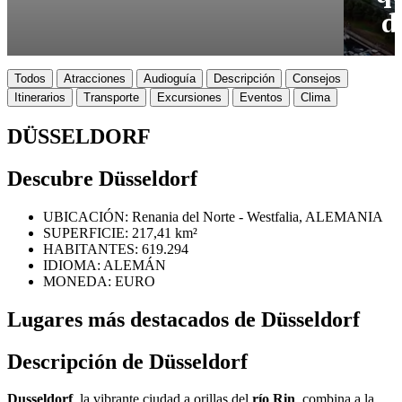
d
Todos
Atracciones
Audioguía
Descripción
Consejos
Itinerarios
Transporte
Excursiones
Eventos
Clima
DÜSSELDORF
Descubre Düsseldorf
UBICACIÓN: Renania del Norte - Westfalia, ALEMANIA
SUPERFICIE: 217,41 km²
HABITANTES: 619.294
IDIOMA: ALEMÁN
MONEDA: EURO
Lugares más destacados de Düsseldorf
Descripción de Düsseldorf
Dusseldorf
, la vibrante ciudad a orillas del
río Rin
, combina a la