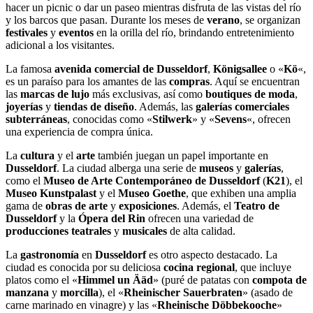
hacer un picnic o dar un paseo mientras disfruta de las vistas del río
y los barcos que pasan. Durante los meses de
verano
, se organizan
festivales
y
eventos
en la orilla del río, brindando entretenimiento
adicional a los visitantes.
La famosa
avenida comercial de Dusseldorf
,
Königsallee
o «
Kö
«,
es un paraíso para los amantes de las
compras
. Aquí se encuentran
las
marcas de lujo
más exclusivas, así como
boutiques de moda
,
joyerías
y
tiendas de diseño
. Además, las
galerías comerciales
subterráneas
, conocidas como «
Stilwerk
» y «
Sevens
«, ofrecen
una experiencia de compra única.
La
cultura
y el
arte
también juegan un papel importante en
Dusseldorf
. La ciudad alberga una serie de
museos
y
galerías
,
como el
Museo de Arte Contemporáneo de Dusseldorf
(
K21
), el
Museo Kunstpalast
y el
Museo Goethe
, que exhiben una amplia
gama de
obras de arte
y
exposiciones
. Además, el
Teatro de
Dusseldorf
y la
Ópera del Rin
ofrecen una variedad de
producciones teatrales
y
musicales
de alta calidad.
La
gastronomía
en
Dusseldorf
es otro aspecto destacado. La
ciudad es conocida por su deliciosa
cocina regional
, que incluye
platos como el «
Himmel un Ääd
» (puré de patatas con
compota de
manzana
y
morcilla
), el «
Rheinischer Sauerbraten
» (asado de
carne marinado en vinagre) y las «
Rheinische Döbbekooche
»