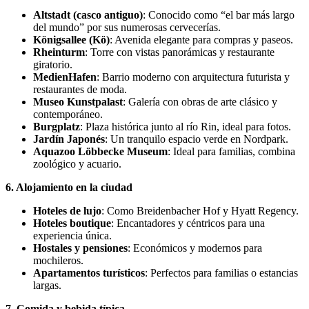
Altstadt (casco antiguo)
: Conocido como “el bar más largo
del mundo” por sus numerosas cervecerías.
Königsallee (Kö)
: Avenida elegante para compras y paseos.
Rheinturm
: Torre con vistas panorámicas y restaurante
giratorio.
MedienHafen
: Barrio moderno con arquitectura futurista y
restaurantes de moda.
Museo Kunstpalast
: Galería con obras de arte clásico y
contemporáneo.
Burgplatz
: Plaza histórica junto al río Rin, ideal para fotos.
Jardín Japonés
: Un tranquilo espacio verde en Nordpark.
Aquazoo Löbbecke Museum
: Ideal para familias, combina
zoológico y acuario.
6. Alojamiento en la ciudad
Hoteles de lujo
: Como Breidenbacher Hof y Hyatt Regency.
Hoteles boutique
: Encantadores y céntricos para una
experiencia única.
Hostales y pensiones
: Económicos y modernos para
mochileros.
Apartamentos turísticos
: Perfectos para familias o estancias
largas.
7. Comida y bebida típica