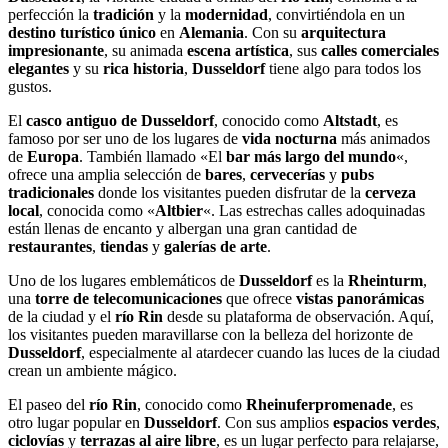
perfección la
tradición
y la
modernidad
, convirtiéndola en un
destino turístico único
en
Alemania
. Con su
arquitectura
impresionante
, su animada
escena artística
, sus
calles comerciales
elegantes
y su
rica historia
,
Dusseldorf
tiene algo para todos los
gustos.
El
casco antiguo de Dusseldorf
, conocido como
Altstadt
, es
famoso por ser uno de los lugares de
vida nocturna
más animados
de
Europa
. También llamado «El
bar más largo del mundo
«,
ofrece una amplia selección de
bares
,
cervecerías
y
pubs
tradicionales
donde los visitantes pueden disfrutar de la
cerveza
local
, conocida como «
Altbier
«. Las estrechas calles adoquinadas
están llenas de encanto y albergan una gran cantidad de
restaurantes
,
tiendas
y
galerías de arte
.
Uno de los lugares emblemáticos de
Dusseldorf
es la
Rheinturm
,
una
torre de telecomunicaciones
que ofrece
vistas panorámicas
de la ciudad y el
río Rin
desde su plataforma de observación. Aquí,
los visitantes pueden maravillarse con la belleza del horizonte de
Dusseldorf
, especialmente al atardecer cuando las luces de la ciudad
crean un ambiente mágico.
El paseo del
río Rin
, conocido como
Rheinuferpromenade
, es
otro lugar popular en
Dusseldorf
. Con sus amplios
espacios verdes
,
ciclovías
y
terrazas al aire libre
, es un lugar perfecto para relajarse,