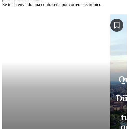
Se te ha enviado una contraseña por correo electrónico.
Qu
Düs
tu
q