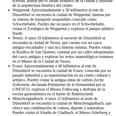
Krefeld, pasear por el Jardín Botánico de la ciudad y disfrutar
de la arquitectura histórica del centro.
Wuppertal: Aproximadamente a 30 kilómetros al este de
Düsseldorf se encuentra la ciudad de Wuppertal, famosa por
su sistema de transporte suspendido conocido como
Schwebebahn. Puedes dar un paseo en el Schwebebahn,
visitar el Zoológico de Wuppertal y explorar el parque público
Hardt.
Neuss: A unos 10 kilómetros al suroeste de Düsseldorf se
encuentra la ciudad de Neuss, que cuenta con un casco
antiguo encantador y una rica historia romana. Puedes visitar
la Basílica de San Quirino, caminar por las calles adoquinadas
del casco antiguo y explorar los restos arqueológicos romanos
en el Museo de la Ciudad de Neuss.
Essen: Aproximadamente a 40 kilómetros al este de
Düsseldorf se encuentra la ciudad de Essen, conocida por su
pasado industrial y su transformación en un centro cultural y
artístico. Puedes visitar la antigua mina de carbón Zeche
Zollverein, declarada Patrimonio de la Humanidad por la
UNESCO, explorar el Museo Folkwang y disfrutar de la
escena gastronómica en el barrio de Rüttenscheid.
Mönchengladbach: A unos 25 kilómetros al oeste de
Düsseldorf se encuentra la ciudad de Mönchengladbach, que
ofrece una combinación de cultura, deporte y naturaleza.
Puedes visitar el Abadía de Gladbach, el Museo Abteiberg y