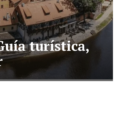
uía turística,
r