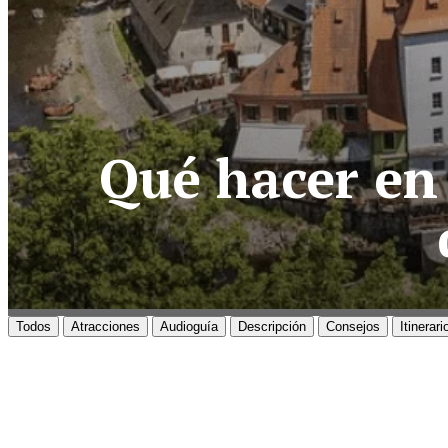
Qué hacer en 
Todos
Atracciones
Audioguía
Descripción
Consejos
Itinerari
Č