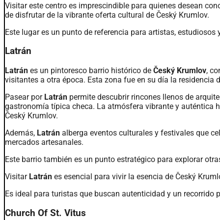
Visitar este centro es imprescindible para quienes desean con
de disfrutar de la vibrante oferta cultural de Český Krumlov.
Este lugar es un punto de referencia para artistas, estudiosos 
Latrán
Latrán
es un pintoresco barrio histórico de
Český Krumlov
, c
visitantes a otra época. Esta zona fue en su día la residencia 
Pasear por
Latrán
permite descubrir rincones llenos de arquit
gastronomía típica checa. La atmósfera vibrante y auténtica h
Český Krumlov.
Además,
Latrán
alberga eventos culturales y festivales que cele
mercados artesanales.
Este barrio también es un punto estratégico para explorar otra
Visitar
Latrán
es esencial para vivir la esencia de Český Krum
Es ideal para turistas que buscan autenticidad y un recorrido po
Church Of St. Vitus