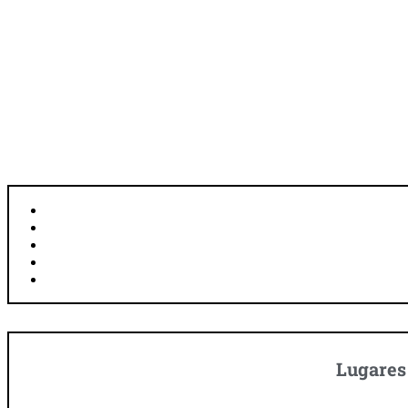
D
UBICACIÓN: JIHOČESKÝ, REPÚBLICA CHECA
SUPERFICIE: 22,17 KM²
HABITANTES: 13.028
IDIOMA: CHECO
MONEDA: CORONA CHECA
Lugares