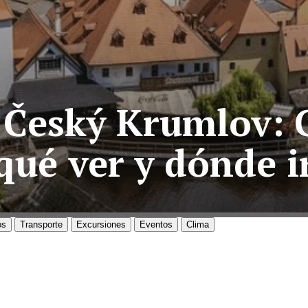
Český Krumlov: G
qué ver y dónde i
os
Transporte
Excursiones
Eventos
Clima
ESKÝ KRUMLOV