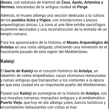
dioses
, con estatuas de mármol de
Zeus, Apolo, Artemisa y
Hermes
, rescatadas de la antigua ciudad de
Perge
.
Además, el museo alberga una sección dedicada a la cultura
de los
pueblos licios y frigios
, con inscripciones y piezas
arqueológicas únicas. La zona al aire libre exhibe sarcófagos
ricamente decorados y una reconstrucción de la entrada de un
templo romano.
Para los apasionados de la historia, el
Museo Arqueológico de
Antalya
es una visita obligada, ofreciendo una inmersión en el
fascinante pasado de esta región del Mediterráneo.
Kaleiçi
El
barrio de Kaleiçi
es el corazón histórico de
Antalya
, un
laberinto de calles empedradas, casas otomanas restauradas
y ruinas antiguas que transportan a los visitantes a la época
en que esta ciudad era un importante puerto del Mediterráneo.
Pasear por
Kaleiçi
es sumergirse en la historia de
Antalya
, con
sus murallas romanas, mezquitas antiguas y el emblemático
Puerto Viejo
, que hoy en día alberga yates, barcos turísticos y
encantadores restaurantes con vistas al mar.