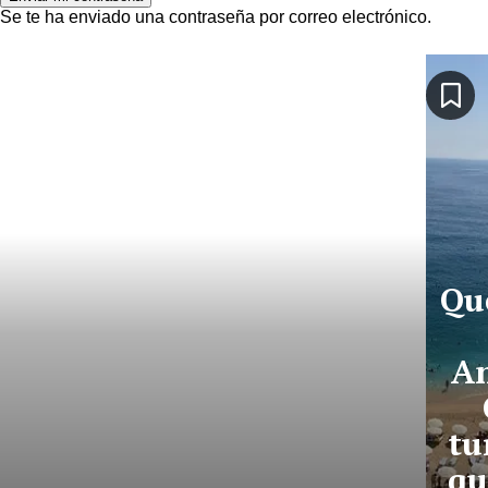
Se te ha enviado una contraseña por correo electrónico.
Qu
An
tu
qu