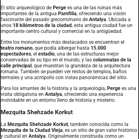
El sitio arqueológico de
Perge
es una de las ruinas más
importantes de la antigua
Pamfilia
, ofreciendo una visión
fascinante del pasado grecorromano de
Antalya
. Ubicada a
unos
18 kilómetros de la ciudad
, esta antigua ciudad fue un
importante centro cultural y comercial en la antigüedad.
Entre los monumentos más destacados se encuentran el
teatro romano
, que podía albergar hasta
15.000
espectadores
, el
estadio
, una de las estructuras mejor
conservadas de su tipo en el mundo, y las
columnatas de la
calle principal
, que muestran la grandeza de la arquitectura
romana. También se pueden ver restos de templos, baños
termales y una acrópolis con vistas panorámicas del sitio.
Para los amantes de la historia y la arqueología,
Perge
es una
visita obligatoria en
Antalya
, ofreciendo una experiencia
inolvidable en un entorno lleno de historia y misterio.
Mezquita Shehzade Korkut
La
Mezquita Shehzade Korkut
, también conocida como la
Mezquita de la Ciudad Vieja
, es un sitio de gran valor histórico
y cultural en
Antalya
. Originalmente construida como un