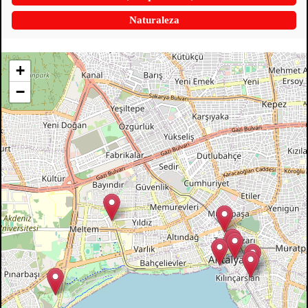
Naturaleza
+
−