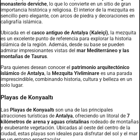
monasterio derviche
, lo que lo convierte en un sitio de gran
importancia histórica y religiosa. El interior de la mezquita es
sencillo pero elegante, con arcos de piedra y decoraciones en
caligrafía islámica.
Ubicada en el
casco antiguo de Antalya (Kaleiçi)
, la mezquita
es un excelente punto de referencia para explorar la historia
islámica de la región. Además, desde su base se pueden
admirar impresionantes vistas del
mar Mediterráneo y las
montañas de Taurus
.
Para quienes desean conocer el
patrimonio arquitectónico
islámico
de
Antalya
, la
Mezquita Yivliminare
es una parada
imprescindible, combinando historia, cultura y belleza en un
solo lugar.
Playas de Konyaaltı
Las
Playas de Konyaaltı
son una de las principales
atracciones turísticas de
Antalya
, ofreciendo un litoral de
7
kilómetros de arena y aguas cristalinas
rodeado de montañas
y exuberante vegetación. Ubicadas al oeste del centro de la
ciudad, estas playas son ideales para disfrutar del sol y el mar
en un entorno espectacular.