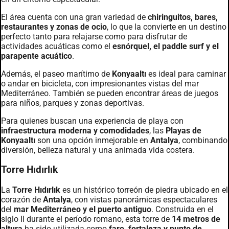
El área cuenta con una gran variedad de
chiringuitos, bares,
restaurantes y zonas de ocio
, lo que la convierte en un destino
perfecto tanto para relajarse como para disfrutar de
actividades acuáticas como el
esnórquel, el paddle surf y el
parapente acuático
.
Además, el paseo marítimo de
Konyaaltı
es ideal para caminar
o andar en bicicleta, con impresionantes vistas del mar
Mediterráneo. También se pueden encontrar áreas de juegos
para niños, parques y zonas deportivas.
Para quienes buscan una experiencia de playa con
infraestructura moderna y comodidades
, las
Playas de
Konyaaltı
son una opción inmejorable en
Antalya
, combinando
diversión, belleza natural y una animada vida costera.
Torre Hıdırlık
La
Torre Hıdırlık
es un histórico torreón de piedra ubicado en el
corazón de
Antalya
, con vistas panorámicas espectaculares
del
mar Mediterráneo y el puerto antiguo
. Construida en el
siglo II durante el período romano, esta torre de
14 metros de
altura
ha sido utilizada como
faro, fortaleza y punto de