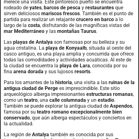
merece una visita. Este pintoresco puerto se encuentra
rodeado de
yates
,
barcos de pesca
y
restaurantes
que
sirven deliciosos
mariscos frescos
. También es el punto de
partida para realizar un relajante
crucero en barco
a lo
largo de la
costa
, disfrutando de las magníficas vistas del
mar Mediterráneo
y las
montañas Taurus
.
Las
playas de Antalya
son famosas por su belleza y su
agua cristalina. La
playa de Konyaaltı
, situada al oeste del
casco antiguo, es una playa amplia y concurrida que ofrece
todas las comodidades y actividades acuáticas. Al este de
la ciudad se encuentra la
playa de Lara
, conocida por su
fina
arena dorada
y sus lujosos
resorts
.
Para los amantes de la
historia
, una visita a las
ruinas de la
antigua ciudad de Perge
es imprescindible. Este sitio
arqueológico alberga impresionantes
estructuras romanas
,
como un
teatro
, una
calle columnada
y un
estadio
.
También se puede explorar la antigua ciudad de
Aspendos
,
famosa por su
teatro romano excepcionalmente bien
conservado
, que aún alberga espectáculos y conciertos en
la actualidad.
La región de
Antalya
también es conocida por sus