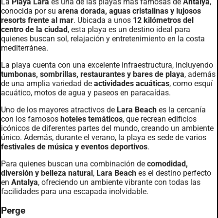
La
Playa Lara
es una de las playas más famosas de
Antalya
,
conocida por su
arena dorada, aguas cristalinas y lujosos
resorts frente al mar
. Ubicada a unos
12 kilómetros del
centro de la ciudad
, esta playa es un destino ideal para
quienes buscan sol, relajación y entretenimiento en la costa
mediterránea.
La playa cuenta con una excelente infraestructura, incluyendo
tumbonas, sombrillas, restaurantes y bares de playa
, además
de una amplia variedad de
actividades acuáticas
, como esquí
acuático, motos de agua y paseos en paracaídas.
Uno de los mayores atractivos de
Lara Beach
es la cercanía
con los famosos
hoteles temáticos
, que recrean edificios
icónicos de diferentes partes del mundo, creando un ambiente
único. Además, durante el verano, la playa es sede de varios
festivales de música y eventos deportivos
.
Para quienes buscan una combinación de
comodidad,
diversión y belleza natural
,
Lara Beach
es el destino perfecto
en
Antalya
, ofreciendo un ambiente vibrante con todas las
facilidades para una escapada inolvidable.
Perge