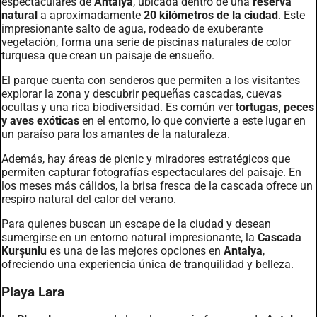
espectaculares de
Antalya
, ubicada dentro de una
reserva
natural
a aproximadamente
20 kilómetros de la ciudad
. Este
impresionante salto de agua, rodeado de exuberante
vegetación, forma una serie de piscinas naturales de color
turquesa que crean un paisaje de ensueño.
El parque cuenta con senderos que permiten a los visitantes
explorar la zona y descubrir pequeñas cascadas, cuevas
ocultas y una rica biodiversidad. Es común ver
tortugas, peces
y aves exóticas
en el entorno, lo que convierte a este lugar en
un paraíso para los amantes de la naturaleza.
Además, hay áreas de picnic y miradores estratégicos que
permiten capturar fotografías espectaculares del paisaje. En
los meses más cálidos, la brisa fresca de la cascada ofrece un
respiro natural del calor del verano.
Para quienes buscan un escape de la ciudad y desean
sumergirse en un entorno natural impresionante, la
Cascada
Kurşunlu
es una de las mejores opciones en
Antalya
,
ofreciendo una experiencia única de tranquilidad y belleza.
Playa Lara