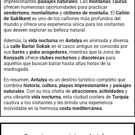
impresionantes
paisajes naturales
. Las
montañas Taurus
ofrecen numerosas oportunidades para practicar
senderismo
,
montañismo
y
ciclismo de montaña
. El
Cañón
de Saklikent
es uno de los cañones más profundos del
mundo y ofrece una experiencia única para los visitantes
que deseen explorar su belleza natural.
Además, la
vida nocturna
en
Antalya
es animada y diversa.
La
calle Barlar Sokak
en el casco antiguo es conocida por
sus
bares
y
pubs acogedores
, mientras que la zona de
Konyaaltı
ofrece
clubes nocturnos
y
discotecas
para
aquellos que buscan bailar hasta altas horas de la
madrugada.
En resumen,
Antalya
es un destino turístico completo que
combina
historia
,
cultura
,
playas impresionantes
y
paisajes
naturales
. Con su rica oferta de
atracciones
,
actividades
y
una vibrante
vida nocturna
, esta ciudad costera de
Turquía
cautiva a los visitantes y les brinda una experiencia
inolvidable en la hermosa
costa mediterránea
.