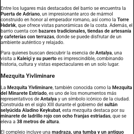
Entre los lugares más destacados del barrio se encuentra la
Puerta de Adriano
, un impresionante arco de mármol
construido en honor al emperador romano, así como la
Torre
Hıdırlık
, que ofrece vistas panorámicas de la costa. Además, el
barrio cuenta con
bazares tradicionales, tiendas de artesanía
y cafeterías con terrazas
, donde se puede disfrutar de un
ambiente auténtico y relajado.
Para quienes buscan descubrir la esencia de
Antalya
, una
visita a
Kaleiçi y su puerto
es imprescindible, combinando
historia, cultura y vistas espectaculares en un solo lugar.
Mezquita Yivliminare
La
Mezquita Yivliminare
, también conocida como la
Mezquita
del Minarete Estriado
, es uno de los monumentos más
representativos de
Antalya
y un símbolo icónico de la ciudad.
Construida en el siglo XIII durante el gobierno del
sultán
selyúcida Aladino Keykubat
, esta mezquita destaca por su
minarete de ladrillo rojo con ocho franjas estriadas
, que se
eleva a
38 metros de altura
.
El complejo incluye una
madraza, una tumba y un antiguo