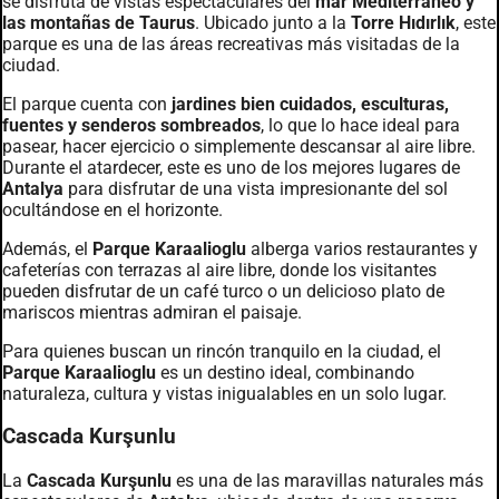
se disfruta de vistas espectaculares del
mar Mediterráneo y
las montañas de Taurus
. Ubicado junto a la
Torre Hıdırlık
, este
parque es una de las áreas recreativas más visitadas de la
ciudad.
El parque cuenta con
jardines bien cuidados, esculturas,
fuentes y senderos sombreados
, lo que lo hace ideal para
pasear, hacer ejercicio o simplemente descansar al aire libre.
Durante el atardecer, este es uno de los mejores lugares de
Antalya
para disfrutar de una vista impresionante del sol
ocultándose en el horizonte.
Además, el
Parque Karaalioglu
alberga varios restaurantes y
cafeterías con terrazas al aire libre, donde los visitantes
pueden disfrutar de un café turco o un delicioso plato de
mariscos mientras admiran el paisaje.
Para quienes buscan un rincón tranquilo en la ciudad, el
Parque Karaalioglu
es un destino ideal, combinando
naturaleza, cultura y vistas inigualables en un solo lugar.
Cascada Kurşunlu
La
Cascada Kurşunlu
es una de las maravillas naturales más