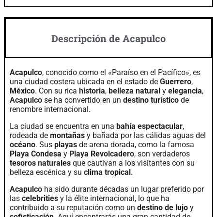
Descripción de Acapulco
Acapulco
, conocido como el «Paraíso en el Pacífico», es
una ciudad costera ubicada en el estado de
Guerrero
,
México
. Con su rica
historia
,
belleza natural
y
elegancia
,
Acapulco
se ha convertido en un
destino turístico
de
renombre internacional.
La ciudad se encuentra en una
bahía espectacular
,
rodeada de
montañas
y bañada por las cálidas aguas del
océano
. Sus
playas
de arena dorada, como la famosa
Playa Condesa
y
Playa Revolcadero
, son verdaderos
tesoros naturales
que cautivan a los visitantes con su
belleza escénica y su
clima tropical
.
Acapulco
ha sido durante décadas un lugar preferido por
las
celebrities
y la élite internacional, lo que ha
contribuido a su reputación como un
destino de lujo
y
sofisticación
. Aquí encontrarás una gran cantidad de