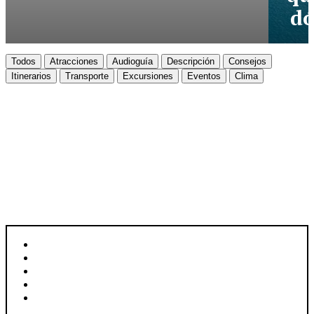
dó
Todos
Atracciones
Audioguía
Descripción
Consejos
Itinerarios
Transporte
Excursiones
Eventos
Clima
ACAPULCO
Descubre Acapulco
UBICACIÓN: GUERRERO, MÉXICO
SUPERFICIE: 119 KM²
HABITANTES: 658.609
IDIOMA: ESPAÑOL
MONEDA: PESO MEXICANO