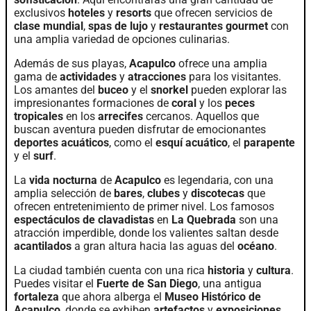
exclusivos
hoteles
y
resorts
que ofrecen servicios de
clase mundial
,
spas de lujo
y
restaurantes gourmet
con
una amplia variedad de opciones culinarias.
Además de sus playas,
Acapulco
ofrece una amplia
gama de
actividades
y
atracciones
para los visitantes.
Los amantes del
buceo
y el
snorkel
pueden explorar las
impresionantes formaciones de
coral
y los
peces
tropicales
en los
arrecifes
cercanos. Aquellos que
buscan aventura pueden disfrutar de emocionantes
deportes acuáticos
, como el
esquí acuático
, el
parapente
y el
surf
.
La
vida nocturna
de
Acapulco
es legendaria, con una
amplia selección de
bares
,
clubes
y
discotecas
que
ofrecen entretenimiento de primer nivel. Los famosos
espectáculos de clavadistas
en
La Quebrada
son una
atracción imperdible, donde los valientes saltan desde
acantilados
a gran altura hacia las aguas del
océano
.
La ciudad también cuenta con una rica
historia
y
cultura
.
Puedes visitar el
Fuerte de San Diego
, una antigua
fortaleza
que ahora alberga el
Museo Histórico de
Acapulco
, donde se exhiben
artefactos
y
exposiciones