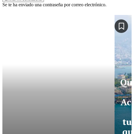
Se te ha enviado una contraseña por correo electrónico.
Qu
Ac
tu
qu