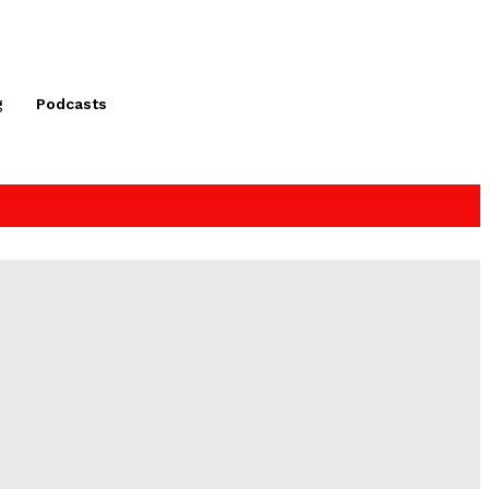
g
Podcasts
tino
sionante,