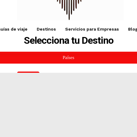
uías de viaje
Destinos
Servicios para Empresas
Blo
Selecciona tu Destino
Países
Europa
o
Albania: Guías de viaje y qué hacer en cada des
s
Con su rica historia, hermosos paisajes naturales y costa impre
Albania ofrece una experiencia única para los visitantes.