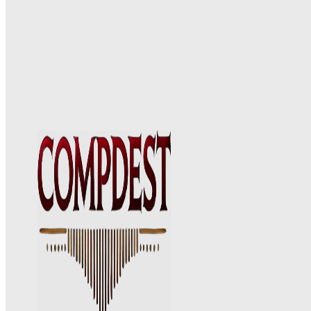
Bermudas: Guías de viaje y qué hacer en cada destin
Con su clima subtropical, playas de arena rosa, aguas cristalinas y
América
encanto británico, las Bermudas atraen a visitantes de todo el mundo.
Bolivia: Guías de viaje y qué hacer en cada destino
Con sus montañas imponentes, vastas llanuras, selvas tropicales
exuberantes y ciudades vibrantes, Bolivia ofrece una experiencia únic