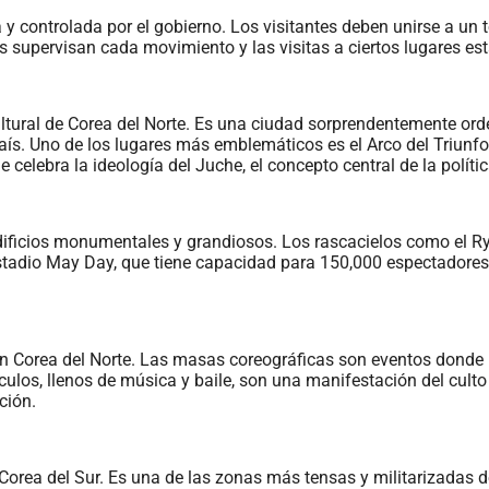
 y controlada por el gobierno. Los visitantes deben unirse a un 
s supervisan cada movimiento y las visitas a ciertos lugares es
cultural de Corea del Norte. Es una ciudad sorprendentemente or
s. Uno de los lugares más emblemáticos es el Arco del Triunfo,
elebra la ideología del Juche, el concepto central de la políti
r edificios monumentales y grandiosos. Los rascacielos como el 
 Estadio May Day, que tiene capacidad para 150,000 espectadores
a en Corea del Norte. Las masas coreográficas son eventos donde
ulos, llenos de música y baile, son una manifestación del culto 
ción.
 Corea del Sur. Es una de las zonas más tensas y militarizadas