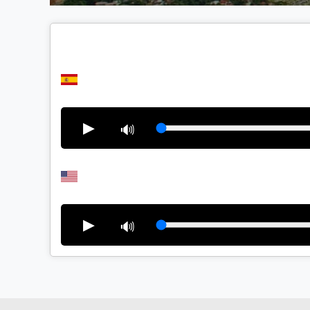
▶
🔊
▶
🔊