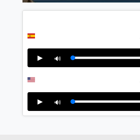
▶
🔊
▶
🔊