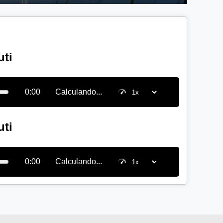
uti
0:00
Calculando...
uti
0:00
Calculando...