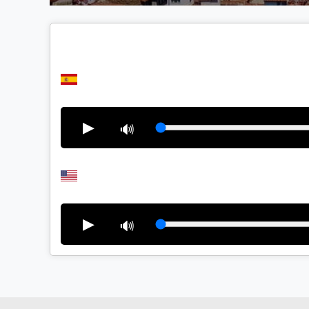
▶
🔊
▶
🔊