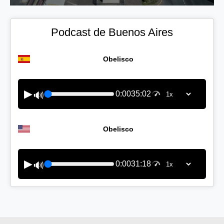
Podcast de Buenos Aires
Obelisco
▶
0:00
35:02
🔊
Obelisco
▶
0:00
31:18
🔊