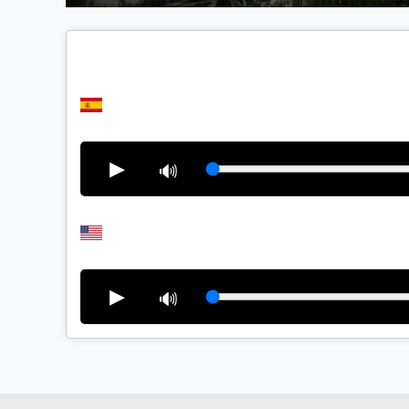
▶
🔊
▶
🔊