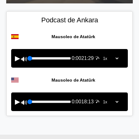
Podcast de Ankara
Mausoleo de Atatürk
▶
0:00
21:29
🔊
Mausoleo de Atatürk
▶
0:00
18:13
🔊